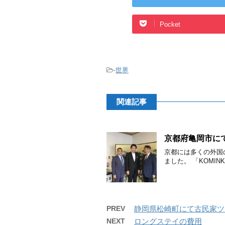
Pocket
-
世界
関連記事
京都府亀岡市に
京都には多くの外国
ました。 「KOMIN
PREV
静岡県松崎町にて古民家ツ
NEXT
ロングステイの費用