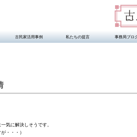
古民家活用事例
私たちの提言
事務局ブロ
情
は一気に解決しそうです。
すが・・・）