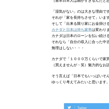
（基本日本人は細かすぎるんだと
「湿気がない」のは大きな理由で
それが「家を長持ちさせて」いま
そして「出来る限り家にお金掛け
カナダと日本は持ち家率
は変わり
カナダは日本のローンを払い続け
それなら「自分の収入に合った中
無理はしない・・・
カナダで「１０００万くらいで家
（買えませんが・笑）魅力的なお
そう言えば「日本でもいっぱいそ
ゆっくり考えてみたいと思います
Twitter