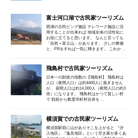
富士河口湖で古民家ツーリズム
西湖の古民ピング施設 テレワーク施設に活
用することが出来れば 地域全体の活性化に
お役に立てると思います。 なんと言っても
「自然＝富士山」があります。 少しの整備
と、PRをすれば一気に輝きます。 これか ...
飛島村で古民家ツーリズム
日本一の財政力指数の【飛島村】 飛島村は
人口（夜間人口）は約4400人に過ぎません
が、 昼間人口は約14,000人（夜間人口の約3
倍）になります。 飛島村はかつて貧しい村
で 戦前から数度市町村合併を ...
横須賀での古民家ツーリズム
横須賀駅前に山がありそこを上がると 『汐
入地区』『逸見地区』という空き家が多くあ