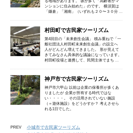
る地域があります。 坂が多く「高齢者がマ
ンションに住み始めた」のです。 横須賀は
「鎌倉」「湘南」（いずれも２０〜３０分 ...
村田町で古民家ツーリズム
第4回目の「未来創生会議」 積み重ねで「一
般社団法人村田町未来創生会議」の設立へ
人がどんどん増えてきました。 形が見えて
きてみなさん具体的な議論になっています。
村田町役場と連携して、民間主体でまち ...
神戸市で古民家ツーリズム
神戸市六甲山 以前は企業の保養所が多くあ
りましたが 企業が所有する時代ではな
い・・・・。 その活用されていない施設
（＝遊休施設）をどうかすか？ 考えさせら
れる1日でした。
PREV
小城市で古民家ツーリズム