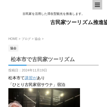
古民家を活用した滞在型観光を推進します。
古民家ツーリズム推進
HOME
>
ブログ
>
協会
>
協会
松本市で古民家ツーリズム
投稿日：
2024年11月19日
松本市て
講習が
あり
「ひとり古民家宿サウナ」宿泊