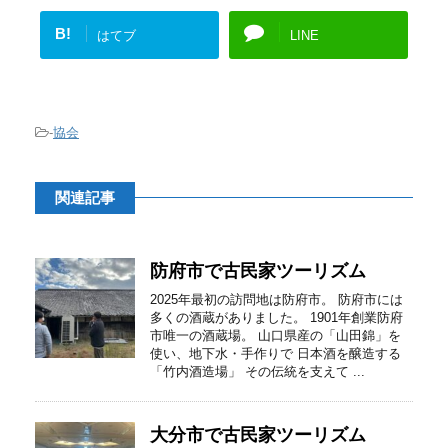
B!
はてブ
LINE
-
協会
関連記事
防府市で古民家ツーリズム
2025年最初の訪問地は防府市。 防府市には
多くの酒蔵がありました。 1901年創業防府
市唯一の酒蔵場。 山口県産の「山田錦」を
使い、地下水・手作りで 日本酒を醸造する
「竹内酒造場」 その伝統を支えて ...
大分市で古民家ツーリズム