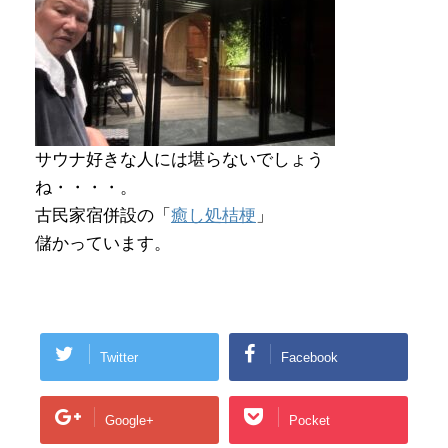
サウナ好きな人には堪らないでしょう
ね・・・・。
古民家宿併設の「
癒し処桔梗
」
儲かっています。
Twitter
Facebook
Google+
Pocket