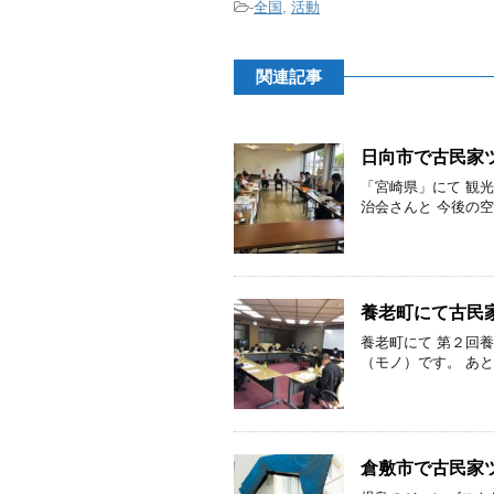
-
全国
,
活動
関連記事
日向市で古民家
「宮崎県」にて 観
治会さんと 今後の空
養老町にて古民
養老町にて 第２回
（モノ）です。 あと
倉敷市で古民家