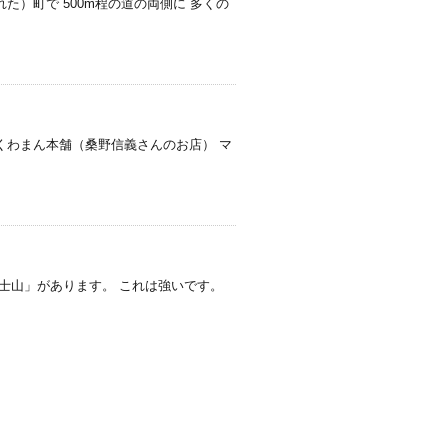
た）町で 500m程の道の両側に 多くの
くわまん本舗（桑野信義さんのお店） マ
士山」があります。 これは強いです。