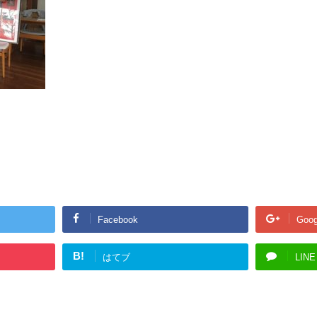
Facebook
Goog
B!
はてブ
LINE