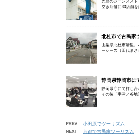
児島のジーンズストリ
空き店舗に30店舗を
北杜市で古民家
山梨県北杜市清里。
ーシーズ（田代まさし
静岡県静岡市に
静岡県庁にて打ち合
その後「宇津ノ谷地区
PREV
小田原でツーリズム
NEXT
京都で古民家ツーリズム