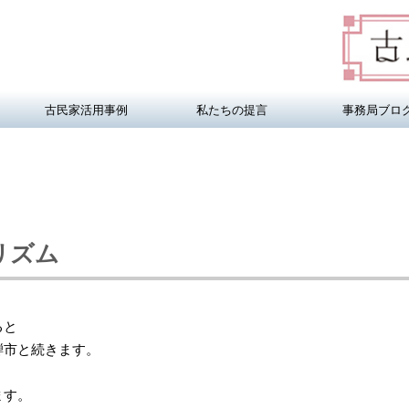
古民家活用事例
私たちの提言
事務局ブロ
リズム
ると
騨市と続きます。
ます。