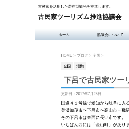
古民家を活用した滞在型観光を推進します。
古民家ツーリズム推進協議会
ホーム
協議会について
HOME
>
ブログ
>
全国
>
全国
活動
下呂で古民家ツー
更新日：
2017年7月25日
国道４１号線で愛知から岐阜に入
美濃加茂市〜下呂市〜高山市＝飛
その下呂市は東西に長い市です。
いちばん西には「金山町」があり