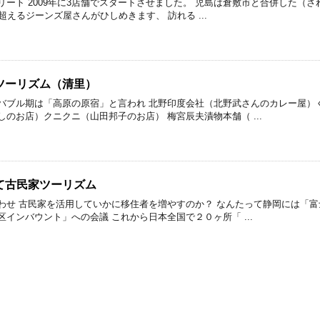
ート 2009年に3店舗でスタートさせました。 児島は倉敷市と合併した（され
超えるジーンズ屋さんがひしめきます、 訪れる ...
ツーリズム（清里）
バブル期は「高原の原宿」と言われ 北野印度会社（北野武さんのカレー屋）
のお店）クニクニ（山田邦子のお店） 梅宮辰夫漬物本舗（ ...
て古民家ツーリズム
わせ 古民家を活用していかに移住者を増やすのか？ なんたって静岡には「富
インバウント」への会議 これから日本全国で２０ヶ所「 ...