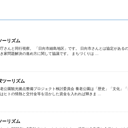
ツーリズム
光庁さんと同行視察。 「日向市細島地区」です。 日向市さんとは協定がある
き家問題解決の進め方に関して協議です。 まちづくりは ...
家ツーリズム
養老公園観光拠点整備プロジェクト検討委員会 養老公園は「歴史」「文化」「
はヒトの情熱と交付金等を活かした資金を入れれば輝きま ...
ツーリズム