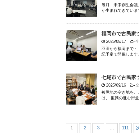
毎月「未来創生会議
が生まれてきています
福岡市で古民家
2025/09/17
-
羽田から福岡まで・
記予定で開催します。 
七尾市で古民家
2025/09/16
-
被災地の空き地を、
は、 復興の進む街並
1
2
3
…
111