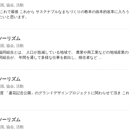
全国
,
協会
,
活動
にこれで最後 これから サステナブルなまちづくりの教本の抜本的改革に入ろ
たいと思います。
ツーリズム
全国
,
協会
,
活動
協同組合とは、 人口が急減している地域で、 農業や商工業などの地域産業の
組合が、 年間を通して多様な仕事を創出し、移住者など ...
ツーリズム
全国
,
協会
,
活動
年度 「蘆花記念公園」のグランドデザインプロジェクトに関わらせて頂き こ
ツーリズム
全国
,
協会
,
活動