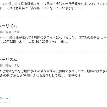
」でお伺いする富山県射水市。 今回は「令和８年度予算からまちづくり」を
。 それは懇親会で「具体的に形になって」いきます。 9 ...
ツーリズム
全国
,
協会
,
活動
・・・ 飛行機が遅れて３時間のフライトになりました。 NCCCの理事会 カ
10月23日（木） 大阪 10月29日（水） 東 ...
ツーリズム
全国
,
協会
,
活動
人と地域をつなぐ場に 多くの被災家屋が公費解体される中で、地域には空き
みの中に“寂しさ”を感じさせる風景として残り、 地域の活 ...
次へ »