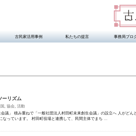
古民家活用事例
私たちの提言
事務局ブロ
ツーリズム
全国
,
協会
,
活動
生会議」 積み重ねで「一般社団法人村田町未来創生会議」の設立へ 人がどん
なっています。 村田町役場と連携して、民間主体でまち ...