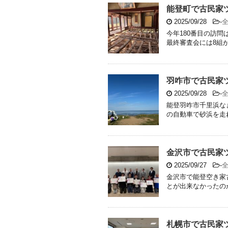
能登町で古民家
2025/09/28
-
今年180番目の訪
最終審査会には8組が
羽咋市で古民家
2025/09/28
-
能登羽咋市千里浜な
の自動車で砂浜を走れ
金沢市で古民家
2025/09/27
-
金沢市で能登空き家
とが出来なかったのが
札幌市で古民家