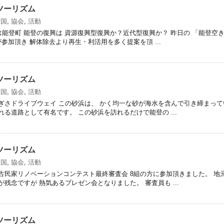
ツーリズム
全国
,
協会
,
活動
問は能登町 能登の復興は 資源復興型復興か？近代型復興か？ 昨日の 「能登
参加頂き 解体除去より再生・利活用を多く提案を頂 ...
ツーリズム
全国
,
協会
,
活動
ぎさドライブウェイ この砂浜は、 かく均一な砂が海水を含んで引き締まって
る道路として有名です。 この砂浜を訪れるだけで能登の ...
ツーリズム
全国
,
協会
,
活動
古民家リノベーションコンテスト最終審査会 8組の方に参加頂きました。 地
残念ですが 熱気あるプレゼン会となりました。 審査員も ...
ツーリズム