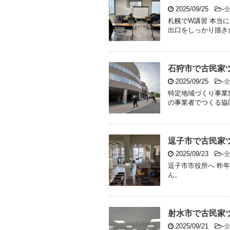
2025/09/25
-
札幌でW講習 本当
出口をしっかり描き
石狩市で古民家
2025/09/25
-
特定地域づくり事業
の事業者でつくる協同
逗子市で古民家
2025/09/23
-
逗子市市役所へ 昨
ん。
射水市で古民家
2025/09/21
-