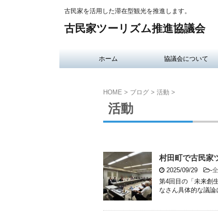
古民家を活用した滞在型観光を推進します。
古民家ツーリズム推進協議会
ホーム
協議会について
HOME
>
ブログ
>
活動
>
活動
村田町で古民家
2025/09/29
-
第4回目の「未来創
なさん具体的な議論に