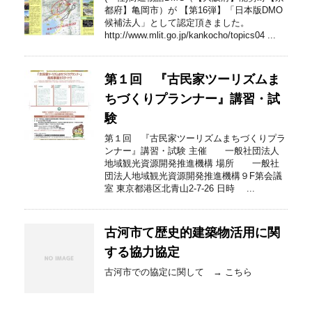
都府】亀岡市）が 【第16弾】「日本版DMO
候補法人」として認定頂きました。
http://www.mlit.go.jp/kankocho/topics04 ...
第１回 『古民家ツーリズムま
ちづくりプランナー』講習・試
験
第１回 『古民家ツーリズムまちづくりプラ
ンナー』講習・試験 主催 一般社団法人
地域観光資源開発推進機構 場所 一般社
団法人地域観光資源開発推進機構９F第会議
室 東京都港区北青山2-7-26 日時 ...
古河市て歴史的建築物活用に関
する協力協定
古河市での協定に関して → こちら