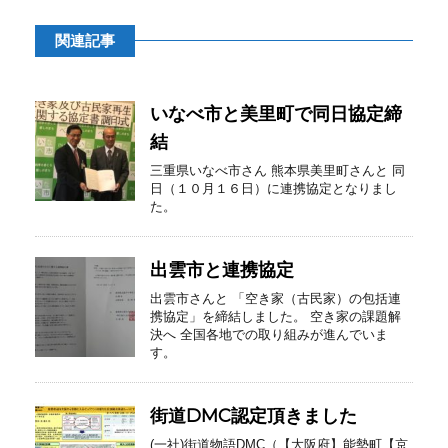
関連記事
いなべ市と美里町で同日協定締
結
三重県いなべ市さん 熊本県美里町さんと 同
日（１０月１６日）に連携協定となりまし
た。
出雲市と連携協定
出雲市さんと 「空き家（古民家）の包括連
携協定」を締結しました。 空き家の課題解
決へ 全国各地での取り組みが進んでいま
す。
街道DMC認定頂きました
(一社)街道物語DMC（【大阪府】能勢町【京