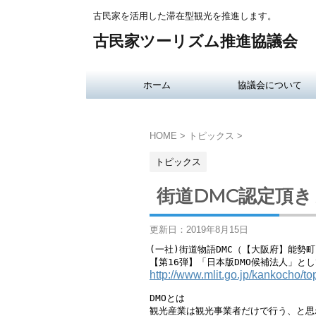
古民家を活用した滞在型観光を推進します。
古民家ツーリズム推進協議会
ホーム
協議会について
HOME
>
トピックス
>
トピックス
街道DMC認定頂
更新日：
2019年8月15日
(一社)街道物語DMC（【大阪府】能勢町
http://www.mlit.go.jp/kankocho/t
DMOとは

観光産業は観光事業者だけで行う、と思