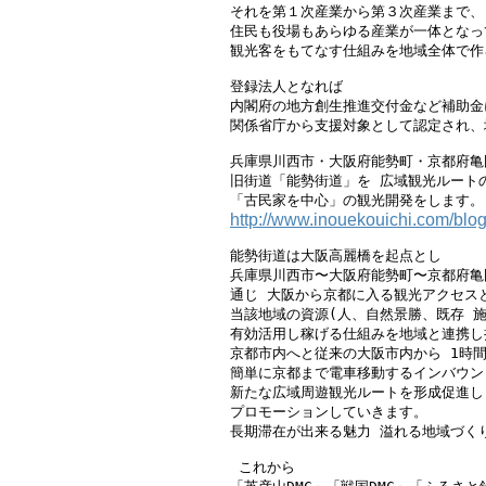
それを第１次産業から第３次産業まで、

住民も役場もあらゆる産業が一体となって
観光客をもてなす仕組みを地域全体で作
登録法人となれば

内閣府の地方創生推進交付金など補助金
関係省庁から支援対象として認定され、
兵庫県川西市・大阪府能勢町・京都府亀岡
旧街道「能勢街道」を 広域観光ルートの
http://www.inouekouichi.com/blo
能勢街道は大阪高麗橋を起点とし

兵庫県川西市〜大阪府能勢町〜京都府亀岡
通じ 大阪から京都に入る観光アクセスと
当該地域の資源(人、自然景勝、既存 施
有効活用し稼げる仕組みを地域と連携し
京都市内へと従来の大阪市内から 1時間
簡単に京都まで電車移動するインバウン
新たな広域周遊観光ルートを形成促進し

プロモーションしていきます。

長期滞在が出来る魅力 溢れる地域づくり
 これから
