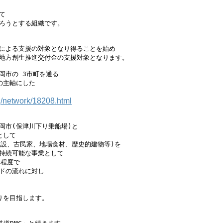


ろうとする組織です。

による支援の対象となり得ることを始め

地方創生推進交付金の支援対象となります。

市の 3市町を通る

主軸にした

g/network/18208.html
市(保津川下り乗船場)と

して

設、古民家、地場食材、歴史的建物等)を

持続可能な事業として

程度で

ドの流れに対し

を目指します。
