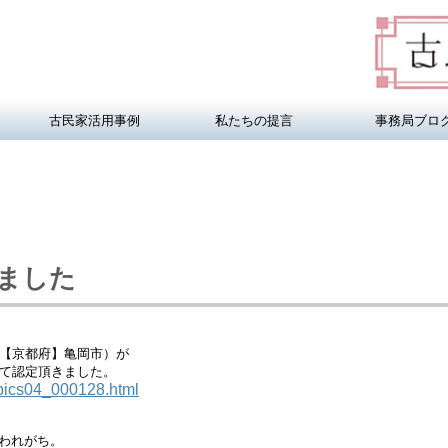
古民家活用事例
私たちの提言
事務局ブロ
きました
【京都府】亀岡市）が

opics04_000128.html
われがち。
