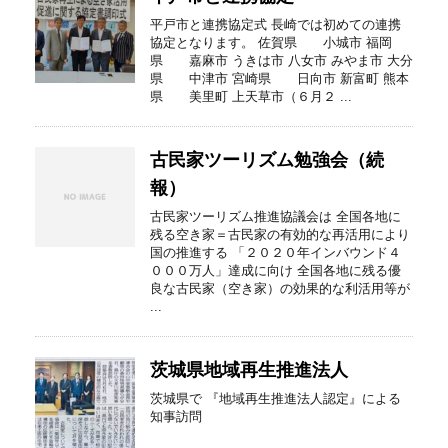
平戸市と連携協定式 長崎では初めての連携
協定となります。 佐賀県 小城市 福岡
県 嘉麻市 うきは市 八女市 みやま市 大分
県 中津市 宮崎県 日向市 新富町 熊本
県 美里町 上天草市（６月２ ...
古民家ツーリズム勉強会（続
報）
古民家ツーリズム推進協議会は 全国各地に
残る空き家＝古民家の有効的な再活用により
国の推進する 「２０２０年インバウンド４
０００万人」達成に向け 全国各地に残る優
良な古民家（空き家）の効果的な利活用等が
...
茨城県地域再生推進法人
茨城県で 『地域再生推進法人認定』による
知事訪問