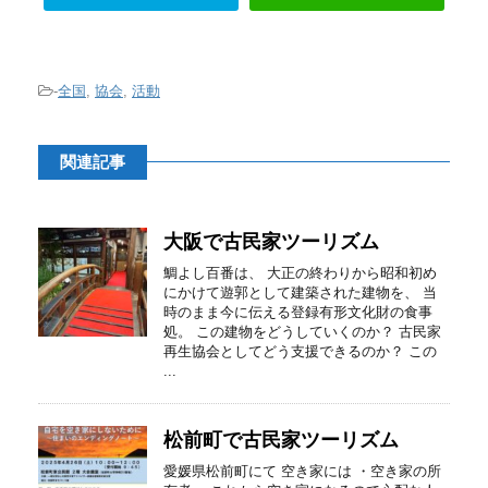
-
全国
,
協会
,
活動
関連記事
大阪で古民家ツーリズム
鯛よし百番は、 大正の終わりから昭和初め
にかけて遊郭として建築された建物を、 当
時のまま今に伝える登録有形文化財の食事
処。 この建物をどうしていくのか？ 古民家
再生協会としてどう支援できるのか？ この
...
松前町で古民家ツーリズム
愛媛県松前町にて 空き家には ・空き家の所