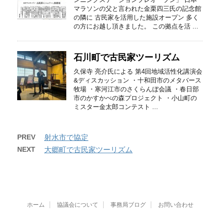
マラソンの父と言われた金栗四三氏の記念館
の隣に 古民家を活用した施設オープン 多く
の方にお越し頂きました。 この拠点を活 ...
石川町で古民家ツーリズム
久保寺 亮介氏による 第4回地域活性化講演会
&ディスカッション ・十和田市のメタバース
牧場 ・寒河江市のさくらんぼ会議 ・春日部
市のかすかべの森プロジェクト ・小山町の
ミスター金太郎コンテスト ...
PREV
射水市で協定
NEXT
大郷町で古民家ツーリズム
ホーム
協議会について
事務局ブログ
お問い合わせ