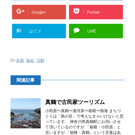
Google+
Pocket
B!
はてブ
LINE
-
全国
,
協会
,
活動
関連記事
真鶴で古民家ツーリズム
小田原〜真鶴〜湯河原〜箱根〜熱海 まちづ
くりは「鳥の目」で考えなきゃいけないと思
っています。 神奈川県真鶴町にお伺いさせ
て頂いているのですが 「箱根・小田原」と
言いますが 「箱根・真鶴」という言葉はあ