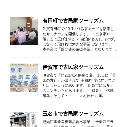
...
有田町で古民家ツーリズム
佐賀有田町で 10月「住教育カードを活用し
たセミナー」を開催します。 「空き家対
策」まで広げますか？ 自治体さんに その気
になって頂ければ大きな事業になります。
本事業は「国交省の後援事業」となります ...
伊賀市で古民家ツーリズム
伊賀市で「第2回未来創生会議」 13日に「骨
太の方針」が出されて 令和8年度に向けて走
り出したように思います。 伊賀市には多く
のコンテンツがあります。 「忍者」「伝統
建築」そして・・・「大村神社」 地 ...
玉名市で古民家ツーリズム
観光庁事業看板商品創出事業 「金栗四三ラ
ンニングステーションプレオープン」 日本