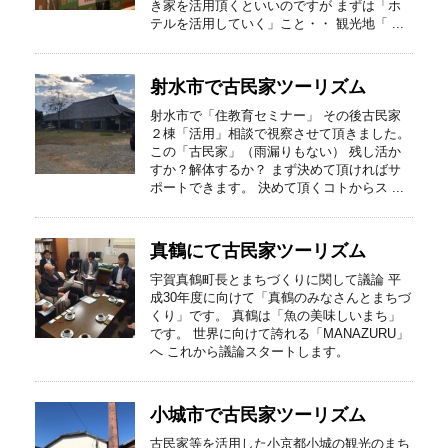
き家を活用頂くといいのですが まずは「ホ
テルを活用していく」こと・・ 観光地「 ...
射水市で古民家ツーリズム
射水市で「住教育セミナー」 その後古民家
２棟「活用」相談で視察させて頂きました。
この「古民家」（雨漏りもない） 残し活か
すか？解体するか？ まず決めて頂ければサ
ポートできます。 決めて頂くコトからス ...
真鶴にて古民家ツーリズム
宇賀真鶴町長とまちづくりに関して議論 平
成30年度に向けて「真鶴のみなさんとまちづ
くり」です。 真鶴は「魚の美味しいまち」
です。 世界に向けて誇れる「MANAZURU」
へ これから議論スタートします。
小城市で古民家ツーリズム
古民家等を活用した小京都小城の観光のまち