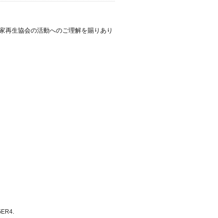
民家再生協会の活動へのご理解を賜りあり
GER4
.