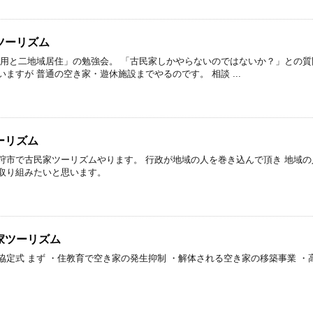
ツーリズム
活用と二地域居住」の勉強会。 「古民家しかやらないのではないか？」との質
ますが 普通の空き家・遊休施設までやるのです。 相談 ...
ーリズム
狩市で古民家ツーリズムやります。 行政が地域の人を巻き込んで頂き 地域
取り組みたいと思います。
家ツーリズム
協定式 まず ・住教育で空き家の発生抑制 ・解体される空き家の移築事業 