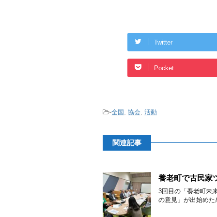
Twitter
Pocket
-
全国
,
協会
,
活動
関連記事
養老町で古民家
3回目の「養老町未
の意見」が出始めた感