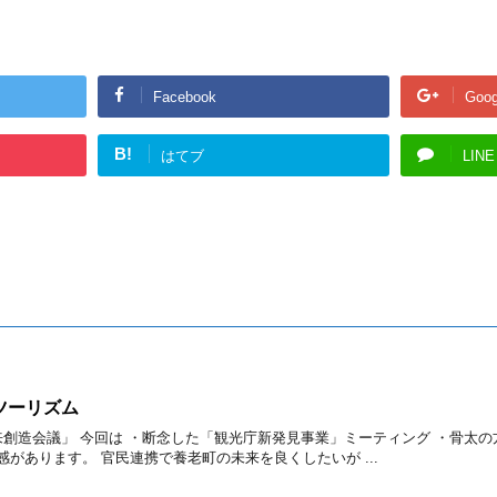
Facebook
Goog
B!
はてブ
LINE
ツーリズム
来創造会議」 今回は ・断念した「観光庁新発見事業」ミーティング ・骨太の
があります。 官民連携で養老町の未来を良くしたいが ...