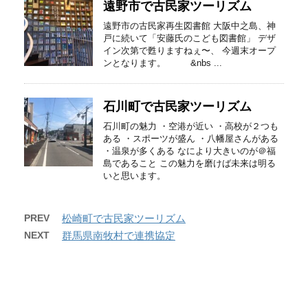
遠野市で古民家ツーリズム
遠野市の古民家再生図書館 大阪中之島、神
戸に続いて「安藤氏のこども図書館」 デザ
イン次第で甦りますねぇ〜、 今週末オープ
ンとなります。 &nbs ...
石川町で古民家ツーリズム
石川町の魅力 ・空港が近い ・高校が２つも
ある ・スポーツが盛ん ・八幡屋さんがある
・温泉が多くある なにより大きいのが＠福
島であること この魅力を磨けば未来は明る
いと思います。
PREV
松崎町で古民家ツーリズム
NEXT
群馬県南牧村で連携協定