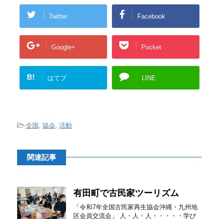
Twitter
Facebook
Google+
Pocket
B!
はてブ
LINE
-
全国
,
協会
,
活動
関連記事
有田町で古民家ツーリズム
「令和7年全国古民家再生協会沖縄・九州地
区会員交流会」 人・人・人・・・・・学び