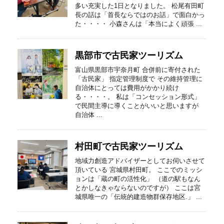
多い充実した1日となりました。 松尾有田町
長の話は「首長ならではのお話」で面白かっ
た・・・・ 小森さんは「本当によく頑張 ...
黒部市で古民家ツーリズム
富山県黒部市宇奈月町 合併前に寄付された
「古民家」 指定管理制度で その維持管理に
自治体にとっては費用がかかり続け
る・・・・。 私は「コンセッション形式」
で民間主導に導くことがいいと思いますが
自治体 ...
村田町で古民家ツーリズム
地域力創造アドバイザーとしてお伺いさせて
頂いている 宮城県村田町。 ここでのミッシ
ョンは「蔵の町の活性化」 （道の駅もなん
とかしなきゃならないのですが） ここは宮
城県唯一の「伝統的建造物群保存地区.」 ...