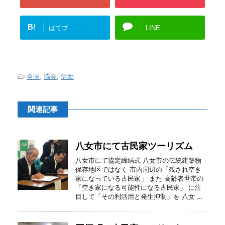
B!
はてブ
LINE
-
全国
,
協会
,
活動
関連記事
八女市にて古民家ツーリズム
八女市にて協定締結式 八女市の伝統建築物
保存地区ではなく 市内周辺の「残され空き
家になっている古民家」 また 高齢者世帯の
「空き家になる可能性になる古民家」 に注
目して「その利活用と発生抑制」を 八女 ...