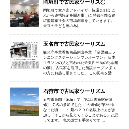
岡垣町で古民家ツーリスむ
岡垣町で空き家アドバイザー協議会例会 こ
れから連携協定を聞き掛けに 持続可能な循
環型建築社会の市場創造をしていきます。
未来の子ども達の為に
玉名市で古民家ツーリズム
観光庁事業看板商品創出事業 「金栗四三ラ
ンニングステーションプレオープン」 日本
マラソンの父と言われた金栗四三氏の記念館
の隣に 古民家を活用した施設オープン 多く
の方にお越し頂きました。 この拠点を活 ...
石狩市で古民家ツーリズム
石狩市高岡「Solii」で【第1回古民家宿研
修】 ７名の参加でした この研修が第36回に
なった頃・・・ 延べ２００名以上の方が参
加し「そこから見えてくることがある」と思
ってます。 私の設営も手探りです ...