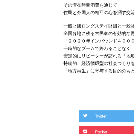
その滞在時間消費を通じて
住民と外国人の相互の心を潤す交
一般財団ロングステイ財団と一般
全国各地に残る古民家の有効的な
「２０２０年インバウンド４００
一時的なブームで終わることなく
安定的にリピーターが訪れる「地
持続的、経済循環型の社会づくり
「地方再生」に寄与する目的のも
Twitter
Pocket