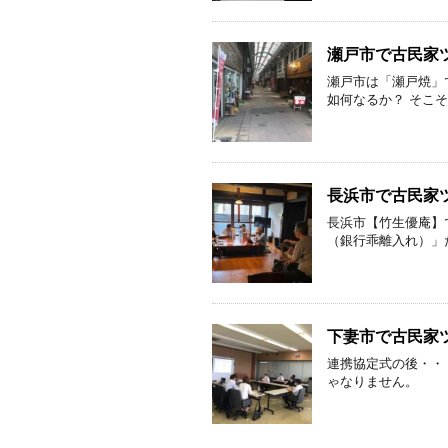
瀬戸市で古民家
瀬戸市は「瀬戸焼」
如何なるか？ そこそ
長浜市で古民家
長浜市【竹生優庵】
（銀行乖離入れ）」だ
下妻市で古民家
連携協定式の後・・
ゃなりません。