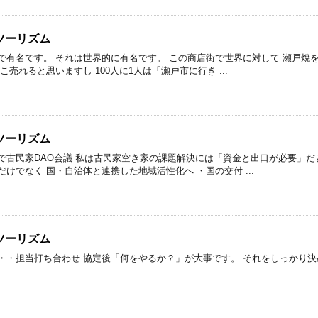
ツーリズム
で有名です。 それは世界的に有名です。 この商店街で世界に対して 瀬戸焼
こ売れると思いますし 100人に1人は「瀬戸市に行き ...
ツーリズム
で古民家DAO会議 私は古民家空き家の課題解決には「資金と出口が必要」だ
けでなく 国・自治体と連携した地域活性化へ ・国の交付 ...
ツーリズム
・・担当打ち合わせ 協定後「何をやるか？」が大事です。 それをしっかり決