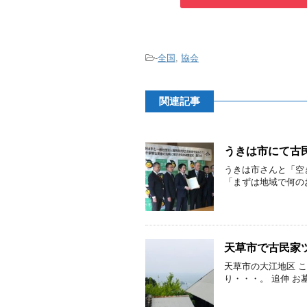
-
全国
,
協会
関連記事
うきは市にて古
うきは市さんと「空
「まずは地域で何のお
天草市で古民家
天草市の大江地区 
り・・・。 追伸 