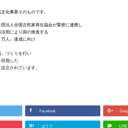
流文化事業そのものです。
社団法人全国古民家再生協会が緊密に連携し
再活用により国の推進する
０万人」達成に向け
域」づくりを行い
を目指した
と設立されています。
Facebook
Goog
B!
はてブ
LINE