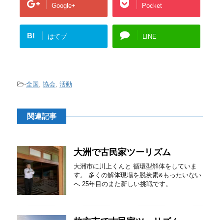
Google+
Pocket
B!
はてブ
LINE
-
全国
,
協会
,
活動
関連記事
大洲で古民家ツーリズム
大洲市に川上くんと 循環型解体をしていま
す。 多くの解体現場を脱炭素&もったいない
へ 25年目のまた新しい挑戦です。