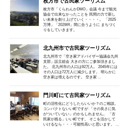
枚方市で古民家ツーリズム
枚方市「くらわんかDMO」会議 今まで観光
協会で出来なかったことを 民間の力で新し
い未来を創り上げていく・・・・。 「2025
万博」「2029IR」間に合うように まちづく
りをしていきます。
北九州市で古民家ツーリズム
北九州市で「空き家アドバイザー協議会九州
支部」設立総会 大きの方にご参加頂きまし
た。 北九州市の人口は92万人。 2045年には
その人口は72万人に減少します。 明らかに
空き家は増えるのです。 空き家 ...
門川町にて古民家ツーリズム
町の活性化にどうしたらいいか？のご相談。
コンパクトないい町ですが 「その良さに気
がついていない」のかもしれません。 「古
民家が残る」いい町です。 そこを活かして
いけるなら・・・可能性高いと思います。 ...