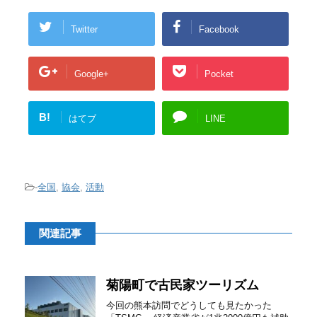
Twitter
Facebook
Google+
Pocket
B!
はてブ
LINE
-
全国
,
協会
,
活動
関連記事
菊陽町で古民家ツーリズム
今回の熊本訪問でどうしても見たかった