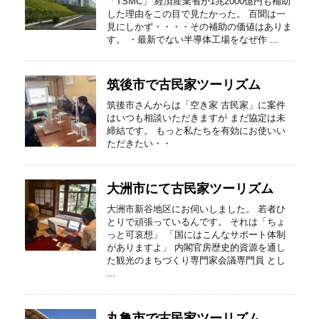
「TSMC」 経済産業省が1兆2000億円も補助
した理由をこの目で見たかった。 百聞は一
見にしかず・・・・その補助の価値はありま
す。 ・最新でない半導体工場をなぜ作 ...
筑後市で古民家ツーリズム
筑後市さんからは「空き家 古民家」に案件
はいつも相談いただきますが まだ協定は未
締結です。 もっと私たちを有効にお使いい
ただきたい・・
大洲市にて古民家ツーリズム
大洲市新谷地区にお伺いしました。 若者ひ
とりで頑張っているんです。 それは「ちょ
っと可哀想」 「国にはこんなサポート体制
がありますよ」 内閣官房歴史的資源を通し
た観光のまちづくり専門家会議専門員 とし
...
丸亀市で古民家ツーリズム