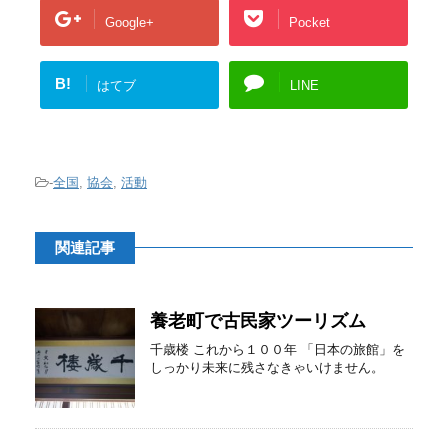
Google+
Pocket
B!
はてブ
LINE
-
全国
,
協会
,
活動
関連記事
養老町で古民家ツーリズム
千歳楼 これから１００年 「日本の旅館」を
しっかり未来に残さなきゃいけません。