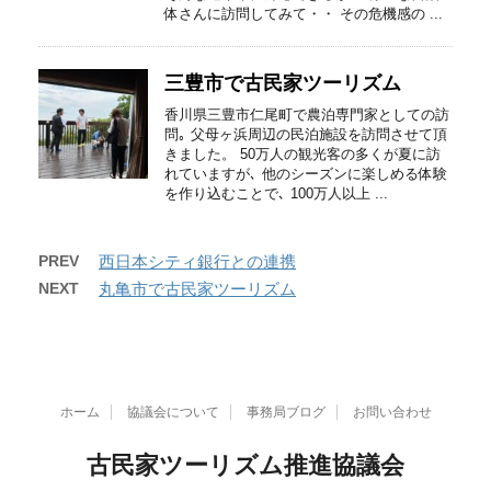
体さんに訪問してみて・・ その危機感の ...
三豊市で古民家ツーリズム
香川県三豊市仁尾町で農泊専門家としての訪
問｡ 父母ヶ浜周辺の民泊施設を訪問させて頂
きました。 50万人の観光客の多くが夏に訪
れていますが､ 他のシーズンに楽しめる体験
を作り込むことで､ 100万人以上 ...
PREV
西日本シティ銀行との連携
NEXT
丸亀市で古民家ツーリズム
ホーム
協議会について
事務局ブログ
お問い合わせ
古民家ツーリズム推進協議会