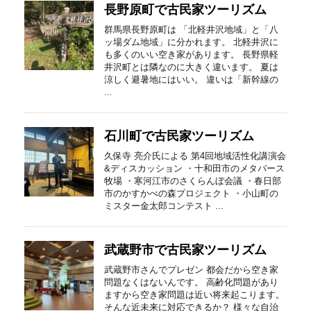
長野原町で古民家ツーリズム
群馬県長野原町は 「北軽井沢地域」と「八
ッ場ダム地域」に分かれます。 北軽井沢に
も多くのいい空き家があります。 長野県軽
井沢町とは隣なのに大きく違います。 夏は
涼しく避暑地にはいい。 違いは「新幹線の
...
石川町で古民家ツーリズム
久保寺 亮介氏による 第4回地域活性化講演会
&ディスカッション ・十和田市のメタバース
牧場 ・寒河江市のさくらんぼ会議 ・春日部
市のかすかべの森プロジェクト ・小山町の
ミスター金太郎コンテスト ...
武蔵野市で古民家ツーリズム
武蔵野市さんでプレゼン 都会だから空き家
問題なくはないんです。 高齢化問題があり
ますから空き家問題は近い将来起こります。
そんな近未来に対応できるか？ 様々な自治