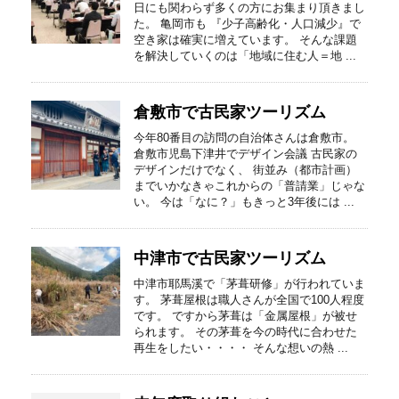
日にも関わらず多くの方にお集まり頂きまし
た。 亀岡市も 『少子高齢化・人口減少』で
空き家は確実に増えています。 そんな課題
を解決していくのは「地域に住む人＝地 ...
倉敷市で古民家ツーリズム
今年80番目の訪問の自治体さんは倉敷市。
倉敷市児島下津井でデザイン会議 古民家の
デザインだけでなく、 街並み（都市計画）
までいかなきゃこれからの「普請業」じゃな
い。 今は「なに？」もきっと3年後には ...
中津市で古民家ツーリズム
中津市耶馬溪で「茅葺研修」が行われていま
す。 茅葺屋根は職人さんが全国で100人程度
です。 ですから茅葺は「金属屋根」が被せ
られます。 その茅葺を今の時代に合わせた
再生をしたい・・・・ そんな想いの熱 ...