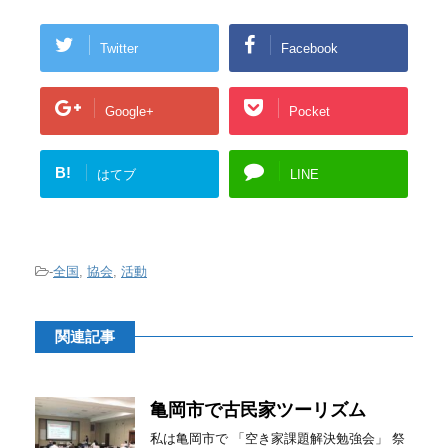
Twitter
Facebook
Google+
Pocket
B!
はてブ
LINE
-
全国
,
協会
,
活動
関連記事
亀岡市で古民家ツーリズム
私は亀岡市で 「空き家課題解決勉強会」 祭