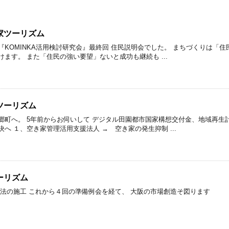
家ツーリズム
『KOMINKA活用検討研究会』最終回 住民説明会でした。 まちづくりは「
ます。 また「住民の強い要望」ないと成功も継続も ...
ツーリズム
郷町へ。 5年前からお伺いして デジタル田園都市国家構想交付金、地域再生
へ １、空き家管理活用支援法人 → 空き家の発生抑制 ...
ーリズム
正法の施工 これから４回の準備例会を経て、 大阪の市場創造そ図ります