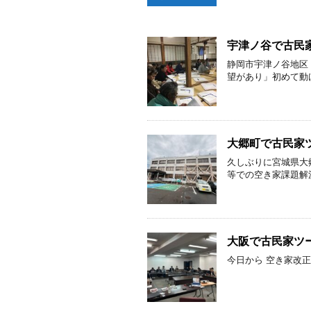
宇津ノ谷で古民
静岡市宇津ノ谷地区
望があり」初めて動け
大郷町で古民家
久しぶりに宮城県大
等での空き家課題解決
大阪で古民家ツ
今日から 空き家改