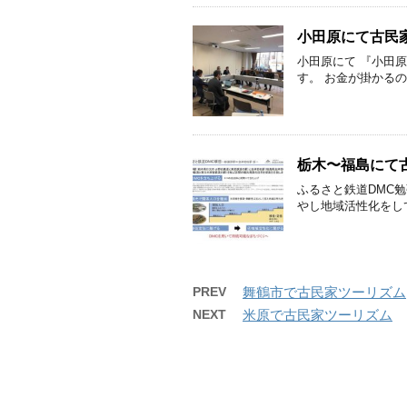
小田原にて古民
小田原にて 『小田
す。 お金が掛かるの
栃木〜福島にて
ふるさと鉄道DMC
やし地域活性化をして
PREV
舞鶴市で古民家ツーリズム
NEXT
米原で古民家ツーリズム