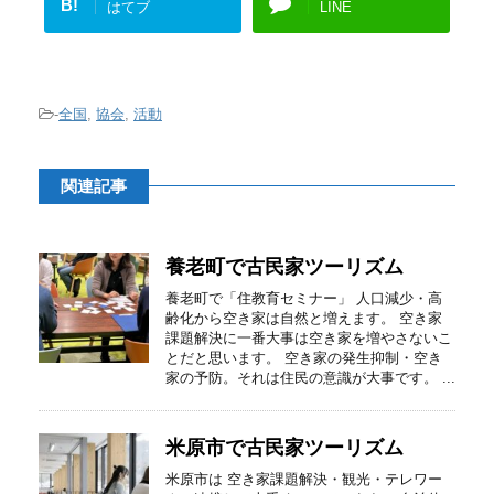
B!
はてブ
LINE
-
全国
,
協会
,
活動
関連記事
養老町で古民家ツーリズム
養老町で「住教育セミナー」 人口減少・高
齢化から空き家は自然と増えます。 空き家
課題解決に一番大事は空き家を増やさないこ
とだと思います。 空き家の発生抑制・空き
家の予防。それは住民の意識が大事です。 ...
米原市で古民家ツーリズム
米原市は 空き家課題解決・観光・テレワー