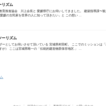
ーリズム
教育推進協会 川上会長と 愛媛県庁にお伺いしてきました。 建築指導課〜観
愛媛の古民家を世界の人に知って頂きたい」と この想い ...
ツーリズム
ザーとしてお伺いさせて頂いている 宮城県村田町。 ここでのミッションは「
が） ここは宮城県唯一の「伝統的建造物群保存地区.」 ...
ム