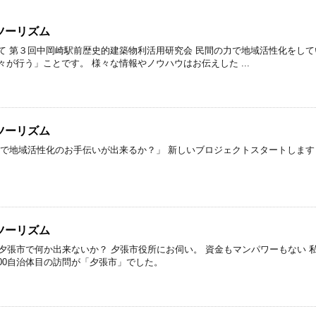
ツーリズム
て 第３回中岡崎駅前歴史的建築物利活用研究会 民間の力で地域活性化をして
が行う」ことです。 様々な情報やノウハウはお伝えした ...
ツーリズム
町で地域活性化のお手伝いが出来るか？」 新しいブロジェクトスタートします
ツーリズム
、夕張市で何か出来ないか？ 夕張市役所にお伺い。 資金もマンパワーもない
・100自治体目の訪問が「夕張市」でした。