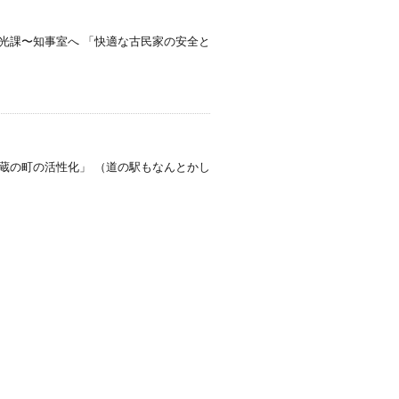
光課〜知事室へ 「快適な古民家の安全と
蔵の町の活性化」 （道の駅もなんとかし