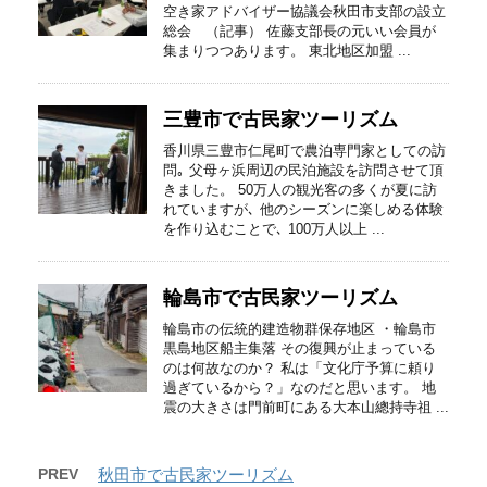
空き家アドバイザー協議会秋田市支部の設立
総会 （記事） 佐藤支部長の元いい会員が
集まりつつあります。 東北地区加盟 ...
三豊市で古民家ツーリズム
香川県三豊市仁尾町で農泊専門家としての訪
問｡ 父母ヶ浜周辺の民泊施設を訪問させて頂
きました。 50万人の観光客の多くが夏に訪
れていますが､ 他のシーズンに楽しめる体験
を作り込むことで､ 100万人以上 ...
輪島市で古民家ツーリズム
輪島市の伝統的建造物群保存地区​ ・輪島市
黒島地区船主集落 その復興が止まっている
のは何故なのか？ 私は「文化庁予算に頼り
過ぎているから？」なのだと思います。 地
震の大きさは門前町にある大本山總持寺祖 ...
PREV
秋田市で古民家ツーリズム