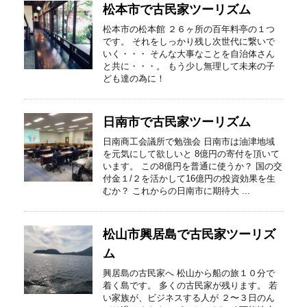
松本市で古民家ツーリズム
松本市の松本館 ２６ヶ所の百年料亭の１つ
です。 それをしっかり残し次世代に繋いで
いく・・・ そんな大事なことを自治体さん
と共に・・・。 もう少し無理して未来の子
ども達の為に！
日南市で古民家ツーリズム
日南商工会議所で勉強会 日南市は油津地域
を元気にして欲しいと 8億円の寄付を頂いて
います。 この8億円を普通に使うか？ 国の交
付金１/２を活かして16億円の投資効果を生
むか？ これからの日南市に期待大 ...
松山市興居島で古民家ツーリズ
ム
興居島の古民家へ 松山から船の旅１０分で
着く島です。 多くの古民家が残ります。 若
い家族が、ビジネスする人が ２〜３日のん