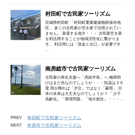
村田町で古民家ツーリズム
宮城県村田町 「村田町重要建築物群保存地
区」 多くの古民家が空き家で活用されてい
ません。 衰退する地方・・・ 古民家空き家
を利活用することが地域活性化に繋がりま
す。 利活用には「資金と出口」が必要です
...
南房総市で古民家ツーリズム
古民家の再生支援へ「房総半島」へ 梅雨明
けはまだ先なのでしょうが・・・気温は３６
度 雨が降れば「夕立」ではなく「豪雨」 日
本の未来は大丈夫なのでしょうか？ 「少子
高齢化」「環境問題」「地方創生」・・・ ...
PREV
有田町で古民家ツーリズム
NEXT
井原市で古民家ツーリズム