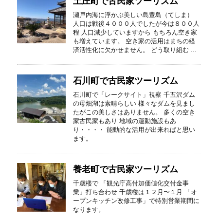
土庄町で古民家ツーリズム
瀬戸内海に浮かぶ美しい島豊島（てしま）
人口は戦後４０００人でしたが今は８００人
程 人口減少していますから もちろん空き家
も増えています。 空き家の活用はまちの経
済活性化に欠かせません。 どう取り組む ...
石川町で古民家ツーリズム
石川町で「レークサイト」視察 千五沢ダム
の母畑湖は素晴らしい 様々なダムを見まし
たがこの美しさはありません。 多くの空き
家古民家もあり 地域の運動施設もあ
り・・・・ 能動的な活用が出来ればと思い
ます。
養老町で古民家ツーリズム
千歳楼で 「観光庁高付加価値化交付金事
業」打ち合わせ 千歳楼は１２月〜１月 「オ
ープンキッチン改修工事」で特別営業期間に
なります。