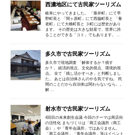
西濃地区にて古民家ツーリズム
岐阜にやってきました。 「垂井町」にて早
野町長と 「関ヶ原町」にて西脇町長と 「養
老町」にて大橋町長と ３町には歴史があり
ます。 その歴史は大きな財産で、世界に誇
ることができる「コト」でもあります。 ...
多久市で古民家ツーリズム
多久市で現地調査 「解体するか？残す
か？」 経済的視点、文化的視点、環境的視
点。 全て「残し活かすべき」と判断しまし
た。 あとは自治体さんのやる気ですね。 民
間のことだから自治体は関わらないなら。。
解 ...
射水市で古民家ツーリズム
4回目の未来創生会議 今回のテーマは商店街
の活性化 まちづくりは「商工会議所（商工
会）」や「青年会議所」ではありません。
「商工会議所」「青年会議所」等はイベント