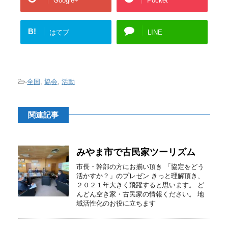
Google+
Pocket
B!
はてブ
LINE
-
全国
,
協会
,
活動
関連記事
みやま市で古民家ツーリズム
市長・幹部の方にお揃い頂き 「協定をどう
活かすか？」のプレゼン きっと理解頂き、
２０２１年大きく飛躍すると思います。 ど
んどん空き家・古民家の情報ください。 地
域活性化のお役に立ちます