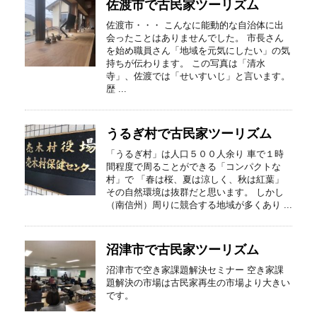
佐渡市で古民家ツーリズム
佐渡市・・・ こんなに能動的な自治体に出
会ったことはありませんでした。 市長さん
を始め職員さん「地域を元気にしたい」の気
持ちが伝わります。 この写真は「清水
寺」、佐渡では「せいすいじ」と言います。
歴 ...
うるぎ村で古民家ツーリズム
「うるぎ村」は人口５００人余り 車で１時
間程度で周ることができる「コンパクトな
村」で 「春は桜、夏は涼しく、秋は紅葉」
その自然環境は抜群だと思います。 しかし
（南信州）周りに競合する地域が多くあり ...
沼津市で古民家ツーリズム
沼津市で空き家課題解決セミナー 空き家課
題解決の市場は古民家再生の市場より大きい
です。