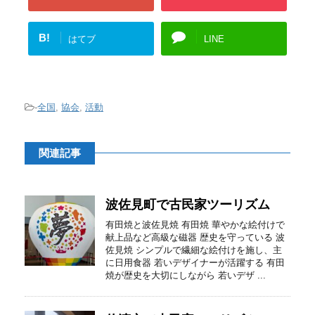
B!
はてブ
LINE
-
全国
,
協会
,
活動
関連記事
波佐見町で古民家ツーリズム
有田焼と波佐見焼 有田焼 華やかな絵付けで
献上品など高級な磁器 歴史を守っている 波
佐見焼 シンプルで繊細な絵付けを施し、主
に日用食器 若いデザイナーが活躍する 有田
焼が歴史を大切にしながら 若いデザ ...