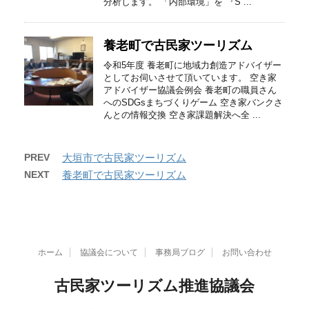
分析します。 「内部環境」を 『S ...
養老町で古民家ツーリズム
令和5年度 養老町に地域力創造アドバイザー
としてお伺いさせて頂いています。 空き家
アドバイザー協議会例会 養老町の職員さん
へのSDGsまちづくりゲーム 空き家バンクさ
んとの情報交換 空き家課題解決へ全 ...
PREV
大垣市で古民家ツーリズム
NEXT
養老町で古民家ツーリズム
ホーム
協議会について
事務局ブログ
お問い合わせ
古民家ツーリズム推進協議会