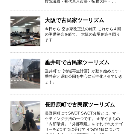
族院議員・初代東京市長・拓務大臣・ ...
大阪で古民家ツーリズム
今日から 空き家改正法の施工 これから４回
の準備例会を経て、 大阪の市場創造そ図り
ます
垂井町で古民家ツーリズム
垂井町で【地域再生計画】が動き始めます・
垂井宿と運動公園を中心に活性化させていき
ます。
長野原町で古民家ツーリズム
長野原町にてSWOT SWOT分析とは、マー
ケティング手法の一つです。 企業やまちの
「内部環境」「外部環境」をそれぞれカテゴ
リーを2つずつに分けて 4つの項目について