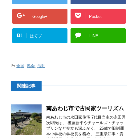
Google+
Pocket
B!
はてブ
LINE
-
全国
,
協会
,
活動
関連記事
南あわじ市で古民家ツーリズム
南あわじ市の永田家住宅 7代目当主の永田秀
次郎氏は、 後藤新平やチャールズ・チャッ
プリンなど交友も深ふかく、 26歳で旧制洲
本中学校の学校長を務め、 三重県知事・貴