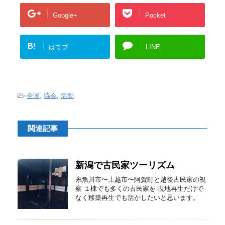
Google+
Pocket
B!
はてブ
LINE
-
全国
,
協会
,
活動
関連記事
新潟で古民家ツーリズム
糸魚川市〜上越市〜阿賀町と越後古民家の視
察 １棟でも多くの古民家を 現地再生だけで
なく移築再生でも活かしたいと思います。