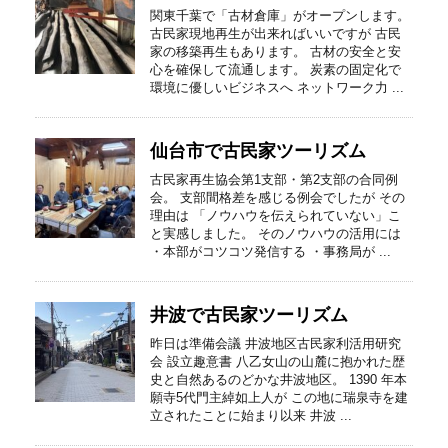
関東千葉で「古材倉庫」がオープンします。
古民家現地再生が出来ればいいですが 古民
家の移築再生もあります。 古材の安全と安
心を確保して流通します。 炭素の固定化で
環境に優しいビジネスへ ネットワーク力 ...
仙台市で古民家ツーリズム
古民家再生協会第1支部・第2支部の合同例
会。 支部間格差を感じる例会でしたが その
理由は 「ノウハウを伝えられていない」こ
と実感しました。 そのノウハウの活用には
・本部がコツコツ発信する ・事務局が ...
井波で古民家ツーリズム
昨日は準備会議 井波地区古民家利活用研究
会 設立趣意書 八乙女山の山麓に抱かれた歴
史と自然あるのどかな井波地区。 1390 年本
願寺5代門主綽如上人が この地に瑞泉寺を建
立されたことに始まり以来 井波 ...