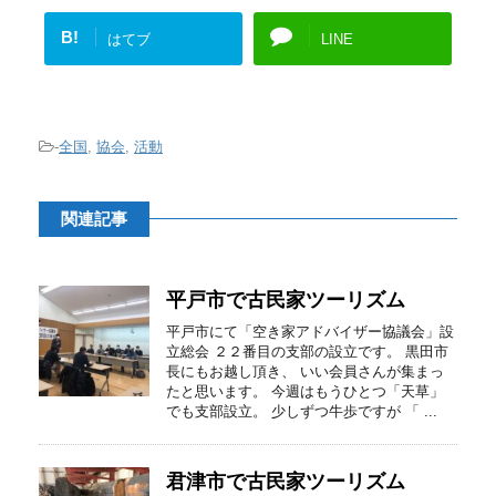
B!
はてブ
LINE
-
全国
,
協会
,
活動
関連記事
平戸市で古民家ツーリズム
平戸市にて「空き家アドバイザー協議会」設
立総会 ２２番目の支部の設立です。 黒田市
長にもお越し頂き、 いい会員さんが集まっ
たと思います。 今週はもうひとつ「天草」
でも支部設立。 少しずつ牛歩ですが 「 ...
君津市で古民家ツーリズム