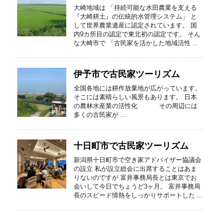
大崎地域は 「持続可能な水田農業を支える
『大崎耕土』の伝統的水管理システム」 と
して世界農業遺産に認定されています。 国
内9カ所目の認定で東北初の認定です。 そん
な大崎市で 「古民家を活かした地域活性 ...
伊予市で古民家ツーリズム
全国各地には耕作放棄地が広がっています。
そこには素晴らしい風景もあります。 日本
の農林水産業の活性化 その周辺には
多くの古民家が ...
十日町市で古民家ツーリズム
新潟県十日町市で空き家アドバイザー協議会
の設立 私が設立総会に出席することはあま
りないのですが 富井事務局長とは東京でお
会いして今日でちょうど3ヶ月。 富井事務局
長のスピード情熱をしっかりサポートした ...