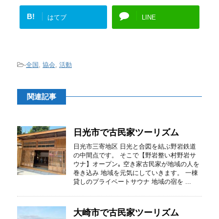
B!
はてブ
LINE
-
全国
,
協会
,
活動
関連記事
日光市で古民家ツーリズム
日光市三寄地区 日光と合図を結ぶ野岩鉄道
の中間点です。 そこで【野岩整い村野岩サ
ウナ】オープン｡ 空き家古民家が地域の人を
巻き込み 地域を元気にしていきます。 一棟
貸しのプライベートサウナ 地域の宿を ...
大崎市で古民家ツーリズム