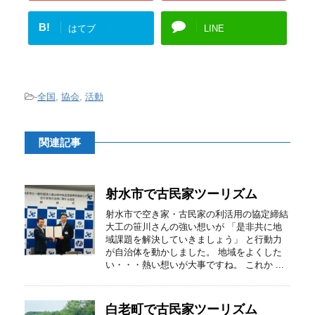
B!
はてブ
LINE
-
全国
,
協会
,
活動
関連記事
射水市で古民家ツーリズム
射水市で空き家・古民家の利活用の協定締結
大工の笹川さんの強い想いが 「是非共に地
域課題を解決していきましょう」 と行動力
が自治体を動かしました。 地域をよくした
い・・・熱い想いが大事ですね。 これか ...
白老町で古民家ツーリズム