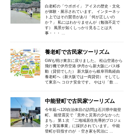
白老町の「ウポポイ」 アイヌの歴史・文化
が体験・展示されています。 インターネッ
ト上ではその賛否があり「何が正しいの
か？」 私にはわかりませんが（勉強不足で
す） 風景が如くしっかり見ることは大
事・・・ ...
養老町で古民家ツーリズム
GWも明け東京に戻りました。 松山空港から
飛行機で伊丹空港 伊丹から新大阪にバス移
動（貸切でした） 新大阪から岐阜羽島経由
養老町へ（新大阪では一両貸切） そしてし
て東京へ コロナ安全です。 やはり「飲 ...
中能登町で古民家ツーリズム
今年延べ120自治体目の訪問は石川県中能登
町。 能登震災で「意外と災害の少なかった
まち」 第１次 「二地域居住先導的プロジェ
クト実装事業」に採択されています。 中能
登町が目指すのが ・空き家を民泊に ...