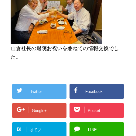
山倉社長の退院お祝いを兼ねての情報交換でし
た。
Twitter
Facebook
Google+
Pocket
B!
はてブ
LINE