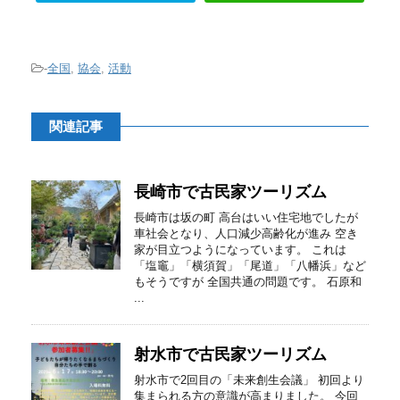
-
全国
,
協会
,
活動
関連記事
長崎市で古民家ツーリズム
長崎市は坂の町 高台はいい住宅地でしたが
車社会となり、人口減少高齢化が進み 空き
家が目立つようになっています。 これは
「塩竈」「横須賀」「尾道」「八幡浜」など
もそうですが 全国共通の問題です。 石原和
...
射水市で古民家ツーリズム
射水市で2回目の「未来創生会議」 初回より
集まられる方の意識が高まりました。 今回