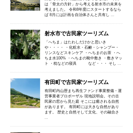
は「骨太の方針」から考える射水市の未来を
考えました。 令和8年度にスタートするなら
ば 8月には計画を自治体さんと共有し ...
射水市で古民家ツーリズム
「へちま」はたわしだけかと思いき
や・・・・ ・化粧水・石鹸・シャンプー・
リンスなどスキンケア ・へちまのお茶 ・へ
ちま水100% ・へちまの靴中敷き ・敷きマッ
ト ・枕などの寝具 など・・・ そし ...
有田町で古民家ツーリズム
有田町内山歴まち再生ファンド事業整備・運
営事業者プロポーザル 現地説明会。その古
民家の窓から見た庭 そこには癒される自然
があります。 有田町には大きな自然があり
ます。 歴史と自然そして文化、その融合さ
...