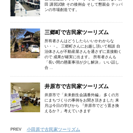
田 講習試験 その後例会 そして懇親会 テッパ
ンの市場創造です。
三郷町で古民家ツーリズム
所有者さんはどうしたらいいかわからな
い・・。 三郷町さんにお越し頂いて相談 自
治体さんが不動産屋さんを通さずに直接動く
ので 成果が確実に出ます。 所有者さんも
「長い間の懸案事項が少し解決」 いい話し
合 ...
井原市で古民家ツーリズム
井原市で「未来創生会議番外編」 多くの方
にまちづくりの事例をお聞き頂きました 来
月は今日の学びから 『井原市でどう置き換
えるか？」考えていきます
PREV
小田原で古民家ツーリズム