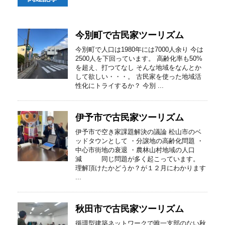
今別町で古民家ツーリズム
今別町で人口は1980年には7000人余り 今は
2500人を下回っています。 高齢化率も50%
を超え、打つてなし そんな地域をなんとか
して欲しい・・・。 古民家を使った地域活
性化にトライするか？ 今別 ...
伊予市で古民家ツーリズム
伊予市で空き家課題解決の議論 松山市のベ
ッドタウンとして ・分譲地の高齢化問題 ・
中心市街地の衰退 ・農林山村地域の人口
減 同じ問題が多く起こっています。
理解頂けたかどうか？が１２月にわかります
...
秋田市で古民家ツーリズム
循環型建築ネットワークで唯一支部のない秋