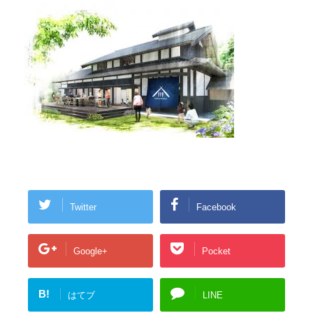
Twitter
Facebook
Google+
Pocket
B!
はてブ
LINE