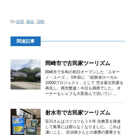
-
全国
,
協会
,
活動
関連記事
岡崎市で古民家ツーリズム
岡崎市で令和の初日オープンした「ユギー
ノ・ユーゴ 」 5年前に 「総務省ローカル
10000プロジェクト」として 空き家古民家を
再生し、商売繁盛！今日も満席でした。 オ
ーナーもシェフも大変喜んで頂いてい ...
射水市で古民家ツーリズム
笹川さんはコツコツもう５年 住教育を推進
して集客には困らなくなりました。 これは
凄いこと。 自治体さんとの連携の重要さを