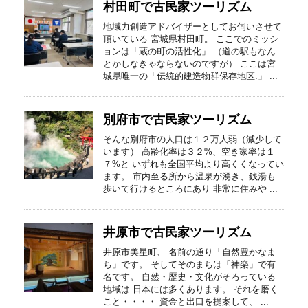
村田町で古民家ツーリズム
地域力創造アドバイザーとしてお伺いさせて
頂いている 宮城県村田町。 ここでのミッシ
ョンは「蔵の町の活性化」 （道の駅もなん
とかしなきゃならないのですが） ここは宮
城県唯一の「伝統的建造物群保存地区.」 ...
別府市で古民家ツーリズム
そんな別府市の人口は１２万人弱（減少して
います） 高齢化率は３２%、空き家率は１
７%と いずれも全国平均より高くくなってい
ます。 市内至る所から温泉が湧き、銭湯も
歩いて行けるところにあり 非常に住みや ...
井原市で古民家ツーリズム
井原市美星町、 名前の通り「自然豊かなま
ち」です。 そしてそのまちは「神楽」で有
名です。 自然・歴史・文化がそろっている
地域は 日本には多くあります。 それを磨く
こと・・・・ 資金と出口を提案して、 ...