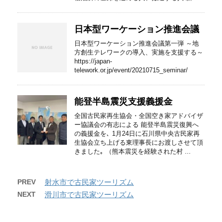
日本型ワーケーション推進会議
日本型ワーケーション推進会議第一弾 ～地
方創生テレワークの導入、実施を支援する～
https://japan-
telework.or.jp/event/20210715_seminar/
能登半島震災支援義援金
全国古民家再生協会・全国空き家アドバイザ
ー協議会の有志による 能登半島震災復興へ
の義援金を､ 1月24日に石川県中央古民家再
生協会立ち上げる東理事長にお渡しさせて頂
きました｡ （熊本震災を経験された村 ...
PREV
射水市で古民家ツーリズム
NEXT
滑川市で古民家ツーリズム