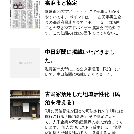
嘉麻市と協定
嘉麻市との協定・・・・ この記事はわかり
やすいです。 ポイントは １、古民家再生協
会の都道府県連合会でサポート ２、自治体
ごとの空き家アドバイザー協議会で実務 で
す。この仕組みは他の団体ではできないこ ...
中日新聞に掲載いただきまし
た。
滋賀第一支部による空き家活用（民泊）につ
いて、中日新聞に掲載いただきました。
古民家活用した地域活性化（民
泊を考える）
6月に民泊新法が国会で可決され来年1月には
施行される「民泊新法」 その制定によっ
て、大手企業や不動産業界の参入が始まって
います。 個人民泊ホスト（貸主）は、 簡易
宿泊所の登録を進める人、撤退する人 新 ...