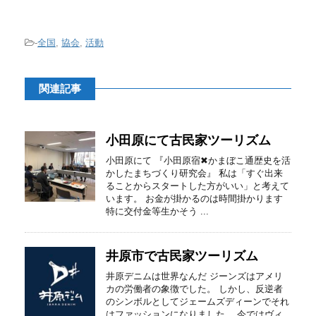
-
全国
,
協会
,
活動
関連記事
小田原にて古民家ツーリズム
小田原にて 『小田原宿✖︎かまぼこ通歴史を活
かしたまちづくり研究会』 私は「すぐ出来
ることからスタートした方がいい」と考えて
います。 お金が掛かるのは時間掛かります
特に交付金等生かそう ...
井原市で古民家ツーリズム
井原デニムは世界なんだ ジーンズはアメリ
カの労働者の象徴でした。 しかし、反逆者
のシンボルとしてジェームズディーンでそれ
はファッションになりました。 今ではヴィ