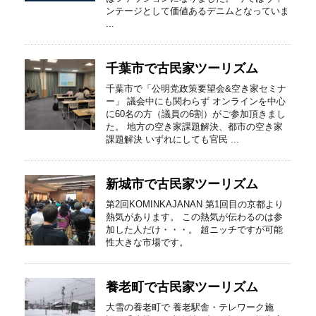
ンテージとして価値あるデニムとなっていま
...
千葉市で古民家ツーリズム
千葉市で「公明党政策要望会&空き家セミナ
ー」 議会中にも関わらず オンラインを中心
に60名の方（議員の6割）がご参加頂きまし
た。 地方の空き家課題解決、都市の空き家
課題解決 いずれにしても官民 ...
新城市で古民家ツーリズム
第2回KOMINKAJANAN 第1回目の京都より
熱気があります。 この熱気が伝わるのは参
加した人だけ・・・。 超ニッチですが可能
性大きな市場です。
養老町で古民家ツーリズム
大雪の養老町で 養老駅舎・テレワーク施