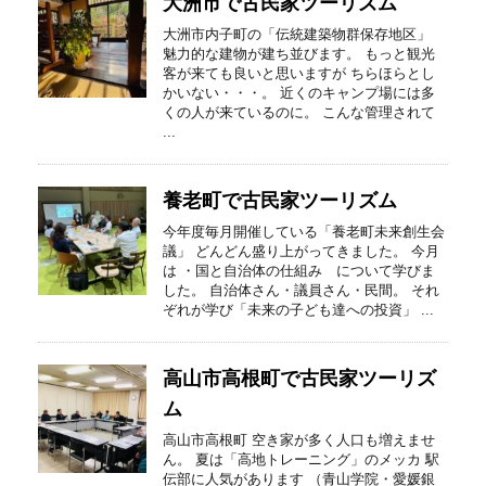
大洲市で古民家ツーリズム
大洲市内子町の「伝統建築物群保存地区」
魅力的な建物が建ち並びます。 もっと観光
客が来ても良いと思いますが ちらほらとし
かいない・・・。 近くのキャンプ場には多
くの人が来ているのに。 こんな管理されて
...
養老町で古民家ツーリズム
今年度毎月開催している「養老町未来創生会
議」 どんどん盛り上がってきました。 今月
は ・国と自治体の仕組み について学びま
した。 自治体さん・議員さん・民間。 それ
ぞれが学び「未来の子ども達への投資」 ...
高山市高根町で古民家ツーリズ
ム
高山市高根町 空き家が多く人口も増えませ
ん。 夏は「高地トレーニング」のメッカ 駅
伝部に人気があります （青山学院・愛媛銀