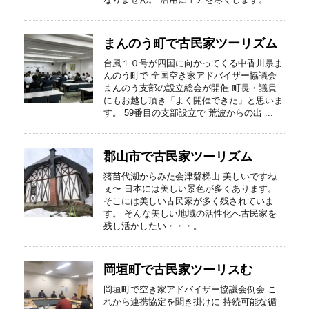
まんのう町で古民家ツーリズム
台風１０号が四国に向かってくる中香川県ま
んのう町で 全国空き家アドバイザー協議会
まんのう支部の設立総会が開催 町長・議員
にもお越し頂き「よく開催できた」と思いま
す。 59番目の支部設立で 荒波からの出 ...
郡山市で古民家ツーリズム
猪苗代湖からみた会津磐梯山 美しいですね
ぇ〜 日本には美しい景色が多くあります。
そこには美しい古民家が多く残されていま
す。 そんな美しい地域の活性化へ古民家を
残し活かしたい・・・。
岡垣町で古民家ツーリスむ
岡垣町で空き家アドバイザー協議会例会 こ
れから連携協定を聞き掛けに 持続可能な循