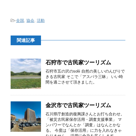
-
全国
,
協会
,
活動
関連記事
石狩市で古民家ツーリズム
石狩市五の沢のsolii 自然の美しいのんびりで
きる古民家 そこで「アスパラ三昧」 いい時
間を過ごさせて頂きました。
金沢市で古民家ツーリズム
石川県庁創造的復興課さんとお打ち合わせ。
「被災古⺠家保存活⽤・調査⽀援事業」 マ
ンパワーでなんとか「調査」はなんとかな
る。 今度は「保存活用」に力を入れなきゃ
なりません。 活用に全力を尽くします。