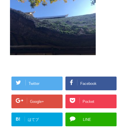
Twitter
Facebook
Google+
Pocket
B!
はてブ
LINE