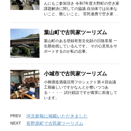
んにもご参加頂き 令和7年度大野町の空き家
課題解決に関しての協議 自治体では出来な
いこと、難しいこと。 官民連携で空き家 ...
葉山町で古民家ツーリズム
葉山町のある登録有形文化財の日陰茶屋 一
生懸命残しているんです。 その心意気をサ
ポートするのが私の志事。
小城市で古民家ツーリズム
小柳酒造酒蔵活用フロシェクト第４回会議
工期厳しいですがなんとか整いつつあ
る・・・・ 試行錯誤ですが着実に前進して
います。
PREV
河北新報に掲載いただきました
NEXT
長野原町で古民家ツーリズム