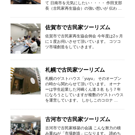
て 日南市を元気にしたい・・・・ 作田支部
長（古民家再生協会）の強い想いが 伝わ ...
佐賀市で古民家ツーリズム
佐賀市で古民家再生協会例会 今年度は2ヶ月
に１度お伺いさせて頂いています。 コツコ
ツ市場創造をしていきます。
札幌で古民家ツーリズム
札幌のゲストハウス「yuyu」 そのオープン
の時から関わらせて頂いています。 オーナ
ーは学生起業した河嶋くん達３名 もう７年
になろうとしていますが複数のゲストハウス
を運営しています。 しかしこのコロナ ...
古河市で古民家ツーリズム
古河市で古民家移築の会議 こんな努力の積
み重ねが「市場創造」になります。 諦めち