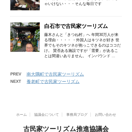
ゃいけない・・・そんな毎日です
白石市で古民家ツーリズム
藤木さんと「きつね村」へ 年間30万人が来
る理由・・・・ ・外国人はキツネが好き 世
界でもそのキツネが抱っこできるのはココだ
け。 賛否ある施設ですが「需要」があるこ
とは間違いありません。 インバウンド ...
PREV
南大隅町で古民家ツーリズム
NEXT
養老町で古民家ツーリズム
ホーム
協議会について
事務局ブログ
お問い合わせ
古民家ツーリズム推進協議会