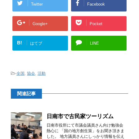
Twitter
Facebook
Google+
Pocket
B!
はてブ
LINE
-
全国
,
協会
,
活動
関連記事
日南市で古民家ツーリズム
日南市役所にて市議会議員さん向け勉強会
熱心に 「国の地方創生策」をお聞き頂きま
した。 地方議員さんにしっかり情報を伝え