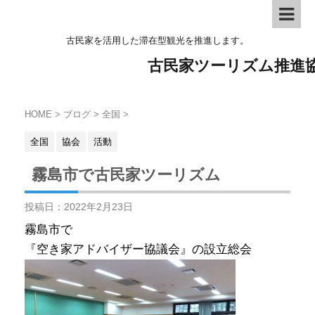
古民家を活用した滞在型観光を推進します。
古民家ツーリズム推進
HOME
>
ブログ
>
全国
>
全国
協会
活動
霧島市で古民家ツーリズム
投稿日：
2022年2月23日
霧島市で
『空き家アドバイザー協議会』の設立総会