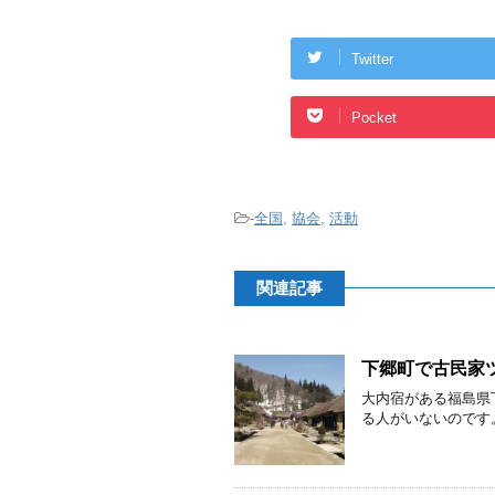
Twitter
Pocket
-
全国
,
協会
,
活動
関連記事
下郷町で古民家
大内宿がある福島県
る人がいないのです。