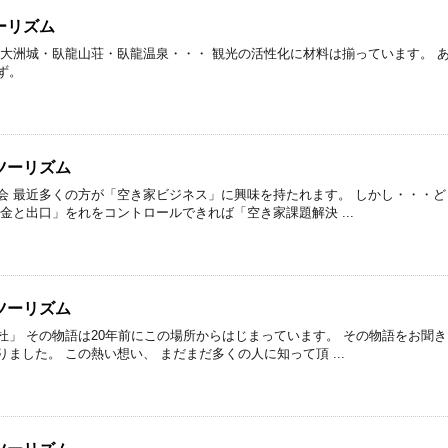
ーリズム
 大洲城・臥龍山荘・臥龍温泉・・・ 観光の活性化に材料は揃っています。 
ず。
ツーリズム
会 最近多くの方が「空き家ビジネス」に興味を持たれます。 しかし・・・ど
金と出口」をれをコントロールできれば「空き家課題解決 ...
ツーリズム
杜」 その物語は20年前にこの場所からはじまっています。 その物語をお聞
ました。 この熱い想い、 まだまだ多くの人に知って頂 ...