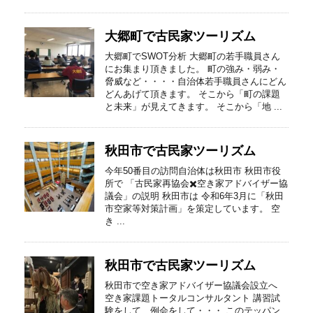
大郷町で古民家ツーリズム
大郷町でSWOT分析 大郷町の若手職員さん
にお集まり頂きました。 町の強み・弱み・
脅威など・・・・自治体若手職員さんにどん
どんあげて頂きます。 そこから「町の課題
と未来」が見えてきます。 そこから「地 ...
秋田市で古民家ツーリズム
今年50番目の訪問自治体は秋田市 秋田市役
所で 「古民家再協会✖️空き家アドバイザー協
議会」の説明 秋田市は 令和6年3月に「秋田
市空家等対策計画」を策定しています。 空
き ...
秋田市で古民家ツーリズム
秋田市で空き家アドバイザー協議会設立へ
空き家課題トータルコンサルタント 講習試
験をして、例会をして・・・ このテッパン