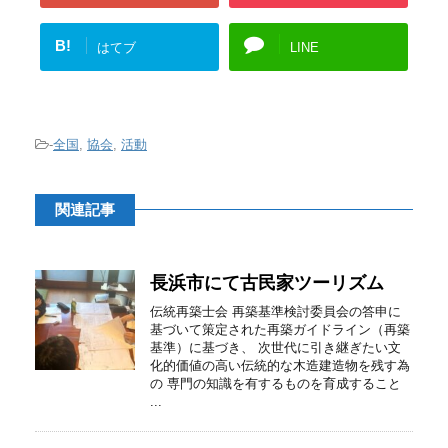
B!
はてブ
LINE
-
全国
,
協会
,
活動
関連記事
長浜市にて古民家ツーリズム
伝統再築士会 再築基準検討委員会の答申に
基づいて策定された再築ガイドライン（再築
基準）に基づき、 次世代に引き継ぎたい文
化的価値の高い伝統的な木造建造物を残す為
の 専門の知識を有するものを育成すること
...