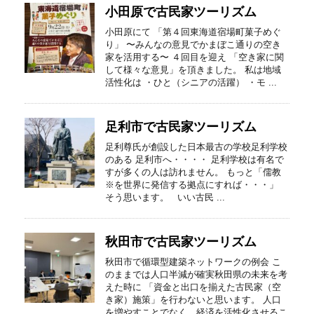
小田原で古民家ツーリズム
小田原にて 「第４回東海道宿場町菓子めぐ
り」 〜みんなの意見でかまぼこ通りの空き
家を活用する〜 ４回目を迎え 「空き家に関
して様々な意見」を頂きました。 私は地域
活性化は ・ひと（シニアの活躍） ・モ ...
足利市で古民家ツーリズム
足利尊氏が創設した日本最古の学校足利学校
のある 足利市へ・・・・ 足利学校は有名で
すが多くの人は訪れません。 もっと「儒教
※を世界に発信する拠点にすれば・・・」
そう思います。 いい古民 ...
秋田市で古民家ツーリズム
秋田市で循環型建築ネットワークの例会 こ
のままでは人口半減が確実秋田県の未来を考
えた時に 「資金と出口を揃えた古民家（空
き家）施策」を行わないと思います。 人口
を増やすことでなく、経済を活性化させるこ