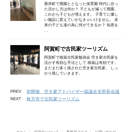
垂井町で廃園ととなった保育園 時代に合っ
た活かし方は何か？ 子どもが減って廃園、
これから子どもが増えます。 子育てに優し
い施設に変えていかなきゃいけません。 未
来の子ども達の為に何ができるか？ 知恵を
...
阿賀町で古民家ツーリズム
阿賀町で移築古民家勉強会 空き家古民家を
活かす有効な手法として 移築は有効です。
まだまだ多く残された空き家古民家。 しっ
かり残していきます。
PREV
初開催 空き家アドバイザー協議会支部長会議
NEXT
枚方市で古民家ツーリズム