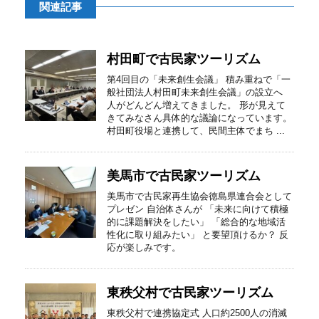
関連記事
村田町で古民家ツーリズム
第4回目の「未来創生会議」 積み重ねで「一
般社団法人村田町未来創生会議」の設立へ
人がどんどん増えてきました。 形が見えて
きてみなさん具体的な議論になっています。
村田町役場と連携して、民間主体でまち ...
美馬市で古民家ツーリズム
美馬市で古民家再生協会徳島県連合会として
プレゼン 自治体さんが 「未来に向けて積極
的に課題解決をしたい」 「総合的な地域活
性化に取り組みたい」 と要望頂けるか？ 反
応が楽しみです。
東秩父村で古民家ツーリズム
東秩父村で連携協定式 人口約2500人の消滅