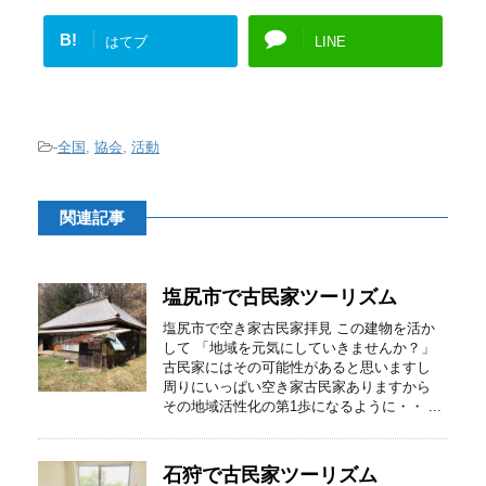
B!
はてブ
LINE
-
全国
,
協会
,
活動
関連記事
塩尻市で古民家ツーリズム
塩尻市で空き家古民家拝見 この建物を活か
して 「地域を元気にしていきませんか？」
古民家にはその可能性があると思いますし
周りにいっぱい空き家古民家ありますから
その地域活性化の第1歩になるように・・ ...
石狩で古民家ツーリズム