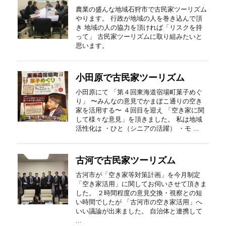
農業の盛んな地域石狩市で古民家ツーリズム
やります。 行政が地域の人を巻き込んで頂
き 地域の人の協力を頂ければ「リスクを持
って」 古民家ツーリズムに取り組みたいと
思います。
小田原で古民家ツーリズム
小田原にて 「第４回東海道宿場町菓子めぐ
り」 〜みんなの意見でかまぼこ通りの空き
家を活用する〜 ４回目を迎え 「空き家に関
して様々な意見」を頂きました。 私は地域
活性化は ・ひと（シニアの活躍） ・モ ...
古河で古民家ツーリズム
古河市が「空き家等対策計画」を今月制定
「空き家活用」に関してお伺いさせて頂きま
した。 ２時間程度の意見交換・視察との短
い時間でしたが 「古河市の空き家活用」へ
いい議論が出来ました。 自治体と連携して
...