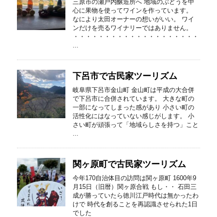
三原市の瀬戸内醸造所へ 地域のぶどうを中
心に果物を使ってワインを作っています。
なにより太田オーナーの想いがいい。 ワイ
ンだけを売るワイナリーではありません。
・・・・・・・・・・・・・・・・・・・・
...
下呂市で古民家ツーリズム
岐阜県下呂市金山町 金山町は平成の大合併
で下呂市に合併されています。 大きな町の
一部になってしまった感があり 小さい町の
活性化にはなっていない感じがします。 小
さい町が頑張って「地域らしさを持つ」こと
...
関ヶ原町で古民家ツーリズム
今年170自治体目の訪問は関ヶ原町 1600年9
月15日（旧暦）関ヶ原合戦 もし・・ 石田三
成が勝っていたら徳川江戸時代は無かったわ
けで 時代を創ることを再認識させられた1日
でした