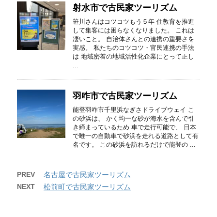
射水市で古民家ツーリズム
笹川さんはコツコツもう５年 住教育を推進
して集客には困らなくなりました。 これは
凄いこと。 自治体さんとの連携の重要さを
実感。 私たちのコツコツ・官民連携の手法
は 地域密着の地域活性化企業にとって正し
...
羽咋市で古民家ツーリズム
能登羽咋市千里浜なぎさドライブウェイ こ
の砂浜は、 かく均一な砂が海水を含んで引
き締まっているため 車で走行可能で、 日本
で唯一の自動車で砂浜を走れる道路として有
名です。 この砂浜を訪れるだけで能登の ...
PREV
名古屋で古民家ツーリズム
NEXT
松前町で古民家ツーリズム