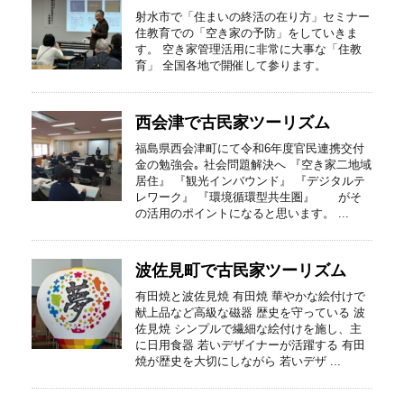
射水市で「住まいの終活の在り方」セミナー
住教育での「空き家の予防」をしていきま
す。 空き家管理活用に非常に大事な「住教
育」 全国各地で開催して参ります。
西会津で古民家ツーリズム
福島県西会津町にて令和6年度官民連携交付
金の勉強会｡ 社会問題解決へ 『空き家二地域
居住』 『観光インバウンド』 『デジタルテ
レワーク』 『環境循環型共生圏』 がそ
の活用のポイントになると思います。 ...
波佐見町で古民家ツーリズム
有田焼と波佐見焼 有田焼 華やかな絵付けで
献上品など高級な磁器 歴史を守っている 波
佐見焼 シンプルで繊細な絵付けを施し、主
に日用食器 若いデザイナーが活躍する 有田
焼が歴史を大切にしながら 若いデザ ...